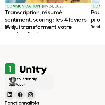
July 24, 2026
COMMUNICATION
COMM
Transcription, résumé,
Pourq
sentiment, scoring : les 4 leviers
pilot
Read
Read
IA qui transforment votre
service client
1st eco-friendly
operator
Fonctionnalités