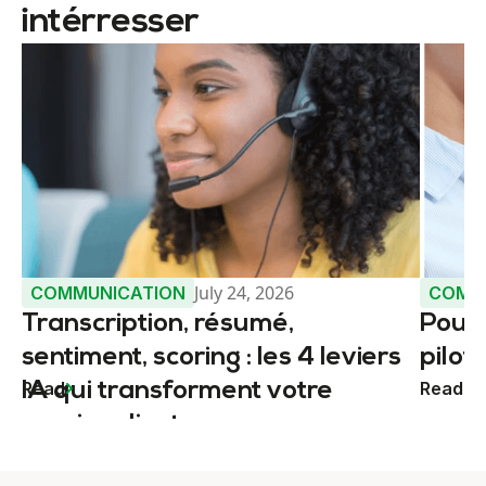
intérresser
July 24, 2026
COMMUNICATION
COMM
Transcription, résumé,
Pourq
sentiment, scoring : les 4 leviers
pilot
Read
Read
IA qui transforment votre
service client