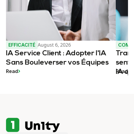
August 6, 2026
EFFICACITÉ
COMM
IA Service Client : Adopter l'IA
Trans
Sans Bouleverser vos Équipes
senti
Read
Read
IA qu
servi