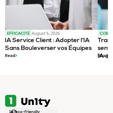
August 6, 2026
EFFICACITÉ
COMM
IA Service Client : Adopter l'IA
Trans
Sans Bouleverser vos Équipes
senti
Read
Read
IA qu
servi
1st eco-friendly