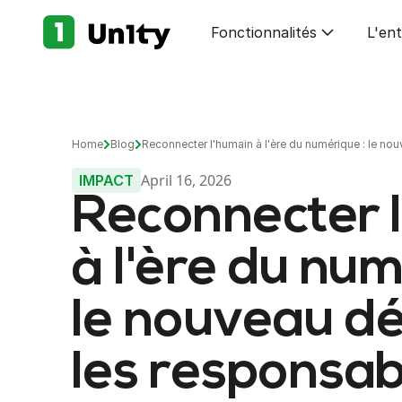
Fonctionnalités
L'ent
Home
Blog
Reconnecter l'humain à l'ère du numérique : le n
April 16, 2026
IMPACT
Reconnecter 
à l'ère du num
le nouveau dé
les responsab