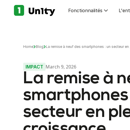
Fonctionnalités
L'ent
Home
Blog
La remise à neuf des smartphones : un secteur en
March 9, 2026
IMPACT
La remise à n
smartphones 
secteur en pl
croissance